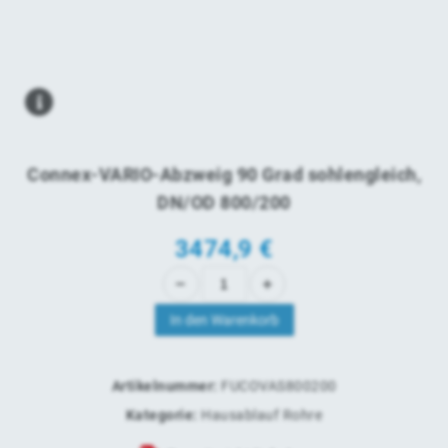
Connex-VARIO-Abzweig 90 Grad sohlengleich,
DN/OD 800/200
3474,9 €
In den Warenkorb
Artikelnummer:
FUCOVAS800200
Kategorie:
Hausablauf Rohre