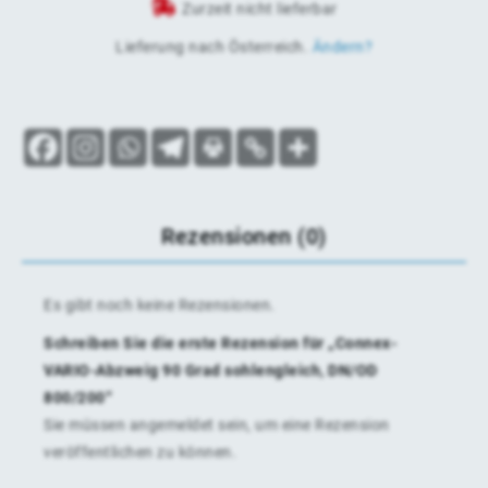
Zurzeit nicht lieferbar
Lieferung nach
Österreich
.
Ändern?
Rezensionen (0)
Es gibt noch keine Rezensionen.
Schreiben Sie die erste Rezension für „Connex-
VARIO-Abzweig 90 Grad sohlengleich, DN/OD
800/200“
Sie müssen
angemeldet
sein, um eine Rezension
veröffentlichen zu können.