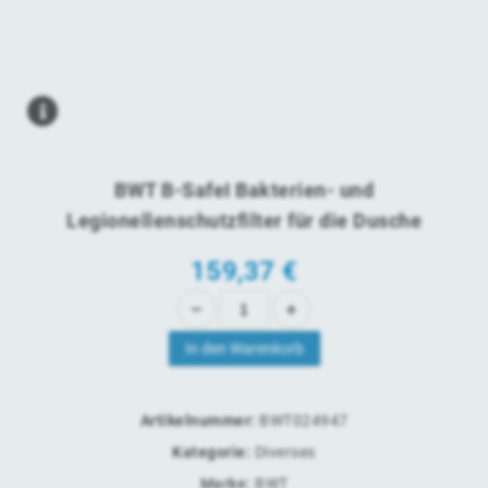
BWT B-SafeI Bakterien- und
Legionellenschutzfilter für die Dusche
159,37
€
In den Warenkorb
Artikelnummer:
BWT024947
Kategorie:
Diverses
Marke:
BWT