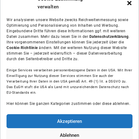
verwalten
Wir analysieren unsere Website zwecks Reichweitenmessung sowie
Optimierung und Personalisierung von Inhalten und Werbung.
Eingebundene Dritte führen diese Informationen ggf. mit weiteren
Daten zusammen. Mehr dazu lesen Sie in der
Datenschutzerklärung
.
Ihre vorgenommenen Einstellungen können Sie jederzeit über die
Cookie-Richtlinie
ändern. Mit der weiteren Nutzung dieser Website
stimmen Sie – jederzeit widerruflich – dieser Datenverarbeitung
durch den Seitenbetreiber und Dritte zu.
Einige Services verarbeiten personenbezogene Daten in den USA. Mit Ihrer
Einwilligung zur Nutzung dieser Services stimmen Sie auch der
Verarbeitung Ihrer Daten in den USA gemäß Art. 49 (1) lit. a DSGVO zu.
Das EuGH stuft die USA als Land mit unzureichendem Datenschutz nach
Über uns
EU-Standards ein.
Hier können Sie ganzen Kategorien zustimmen oder diese ablehnen.
Soziale Medien
Hilfe
Akzeptieren
Unsere Partner
Ablehnen