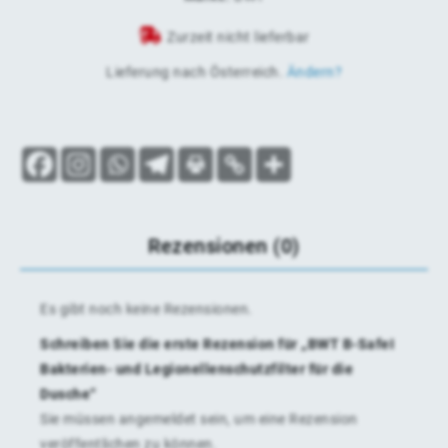
Zurzeit nicht lieferbar
Lieferung nach
Österreich
.
Ändern?
Rezensionen (0)
Es gibt noch keine Rezensionen.
Schreiben Sie die erste Rezension für „BWT B-SafeI
Bakterien- und Legionellenschutzfilter für die
Dusche“
Sie müssen
angemeldet
sein, um eine Rezension
veröffentlichen zu können.