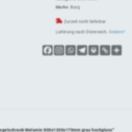
Marke:
Burg
Zurzeit nicht lieferbar
Lieferung nach
Österreich
.
Ändern?
Spiegelschrank Melamin 800x1200x170mm grau hochglanz“