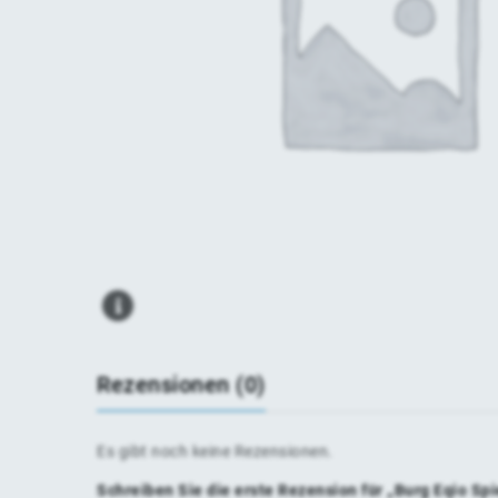
Rezensionen (0)
Es gibt noch keine Rezensionen.
Schreiben Sie die erste Rezension für „Burg Eqio 