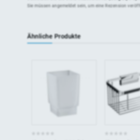
Sie müssen
angemeldet
sein, um eine Rezension veröf
Ähnliche Produkte
0
0