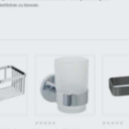
fentlichen zu können.
0
0