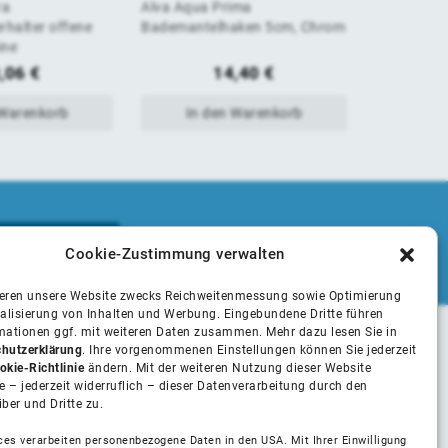
ra
Alva Aqua Prima
Alva Aqua 
von
von
rhalter offene
Bademantelhaken 5cm, Chrom
ausreichen
ine
Wanne Wa
5
5
,06
€
14,40
€
 Warenkorb
In den Warenkorb
In 
Cookie-Zustimmung verwalten
ieren unsere Website zwecks Reichweitenmessung sowie Optimierung
alisierung von Inhalten und Werbung. Eingebundene Dritte führen
rmationen ggf. mit weiteren Daten zusammen. Mehr dazu lesen Sie in
hutzerklärung
. Ihre vorgenommenen Einstellungen können Sie jederzeit
Unsere Partner
okie-Richtlinie
ändern. Mit der weiteren Nutzung dieser Website
 – jederzeit widerruflich – dieser Datenverarbeitung durch den
iber und Dritte zu.
Installateure
ces verarbeiten personenbezogene Daten in den USA. Mit Ihrer Einwilligung