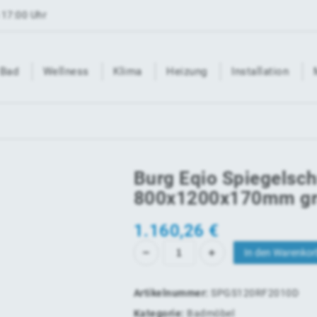
 17:00 Uhr
Bad
Wellness
Klima
Heizung
Installation
Burg Eqio Spiegelsc
800x1200x170mm gr
1.160,26
€
In den Warenkor
Artikelnummer:
SPGS120RF2010D
Kategorie:
Badmöbel