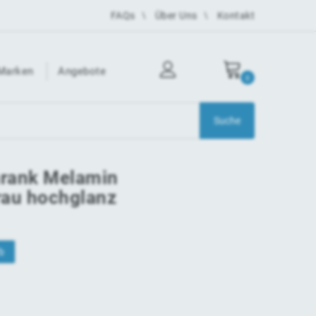
FAQs
Über Uns
Kontakt
Marken
Angebote
0
hrank Melamin
au hochglanz
b