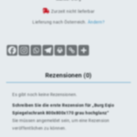
Zurzeit nicht lieferbar
Lieferung nach
Österreich
.
Ändern?
Rezensionen (0)
Es gibt noch keine Rezensionen.
Schreiben Sie die erste Rezension für „Burg Eqio
Spiegelschrank 800x800x170 grau hochglanz“
Sie müssen
angemeldet
sein, um eine Rezension
veröffentlichen zu können.