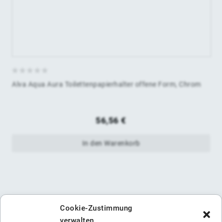
0
Alva Aqua Aura Toilettenpapierhalter offene Form, Chrom
von
5
56,56
€
In den Warenkorb
Cookie-Zustimmung
verwalten