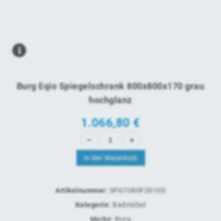
Burg Eqio Spiegelschrank 800x800x170 grau
hochglanz
1.066,80
€
In den Warenkorb
Artikelnummer:
SPGT080F2010D
Kategorie:
Badmöbel
Marke:
Burg