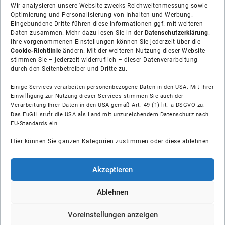
Wir analysieren unsere Website zwecks Reichweitenmessung sowie
Optimierung und Personalisierung von Inhalten und Werbung.
Eingebundene Dritte führen diese Informationen ggf. mit weiteren
Daten zusammen. Mehr dazu lesen Sie in der
Datenschutzerklärung
.
Ihre vorgenommenen Einstellungen können Sie jederzeit über die
Cookie-Richtlinie
ändern. Mit der weiteren Nutzung dieser Website
stimmen Sie – jederzeit widerruflich – dieser Datenverarbeitung
durch den Seitenbetreiber und Dritte zu.
Einige Services verarbeiten personenbezogene Daten in den USA. Mit Ihrer
Einwilligung zur Nutzung dieser Services stimmen Sie auch der
Verarbeitung Ihrer Daten in den USA gemäß Art. 49 (1) lit. a DSGVO zu.
Das EuGH stuft die USA als Land mit unzureichendem Datenschutz nach
Über uns
EU-Standards ein.
Hier können Sie ganzen Kategorien zustimmen oder diese ablehnen.
Soziale Medien
Hilfe
Akzeptieren
Unsere Partner
Ablehnen
Voreinstellungen anzeigen