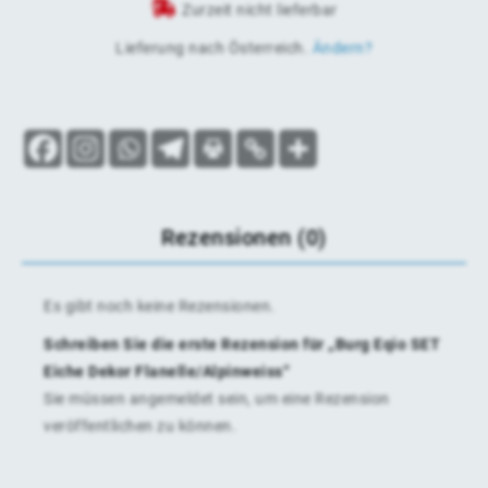
Zurzeit nicht lieferbar
Lieferung nach
Österreich
.
Ändern?
Rezensionen (0)
Es gibt noch keine Rezensionen.
Schreiben Sie die erste Rezension für „Burg Eqio SET
Eiche Dekor Flanelle/Alpinweiss“
Sie müssen
angemeldet
sein, um eine Rezension
veröffentlichen zu können.