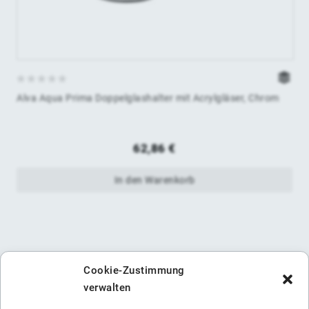
0
Alva Aqua Prima Doppelglashalter mit Acrylgläser, Chrom
von
5
62,86
€
In den Warenkorb
Cookie-Zustimmung
verwalten