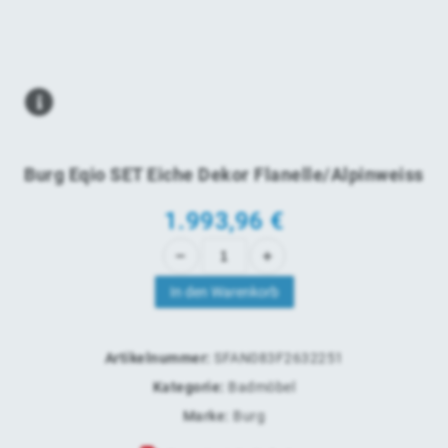
Burg Eqio SET Eiche Dekor Flanelle/Alpinweiss
1.993,96
€
In den Warenkorb
Artikelnummer:
SFAN083F2632251
Kategorie:
Badmöbel
Marke:
Burg