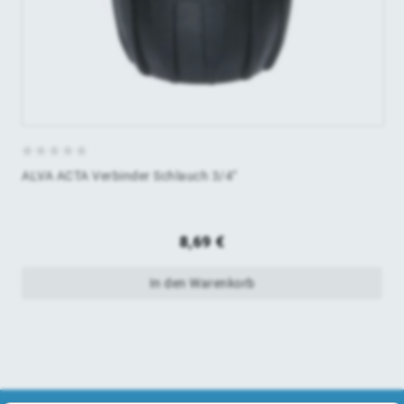
0
ALVA ACTA Verbinder Schlauch 3/4"
von
5
8,69
€
In den Warenkorb