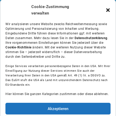
Cookie-Zustimmung
verwalten
Wir analysieren unsere Website zwecks Reichweitenmessung sowie
Optimierung und Personalisierung von Inhalten und Werbung.
Eingebundene Dritte führen diese Informationen ggf. mit weiteren
Daten zusammen. Mehr dazu lesen Sie in der
Datenschutzerklärung
.
Ihre vorgenommenen Einstellungen können Sie jederzeit über die
Cookie-Richtlinie
ändern. Mit der weiteren Nutzung dieser Website
stimmen Sie – jederzeit widerruflich – dieser Datenverarbeitung
durch den Seitenbetreiber und Dritte zu.
Einige Services verarbeiten personenbezogene Daten in den USA. Mit Ihrer
Einwilligung zur Nutzung dieser Services stimmen Sie auch der
Über uns
Verarbeitung Ihrer Daten in den USA gemäß Art. 49 (1) lit. a DSGVO zu.
Das EuGH stuft die USA als Land mit unzureichendem Datenschutz nach
EU-Standards ein.
Soziale Medien
Hier können Sie ganzen Kategorien zustimmen oder diese ablehnen.
Hilfe
Akzeptieren
Unsere Partner