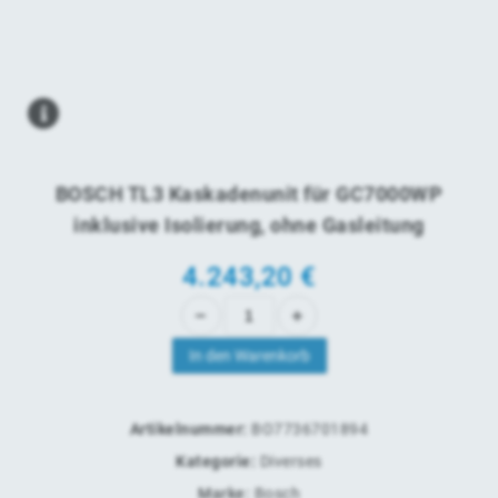
BOSCH TL3 Kaskadenunit für GC7000WP
inklusive Isolierung, ohne Gasleitung
4.243,20
€
In den Warenkorb
Artikelnummer:
BO7736701894
Kategorie:
Diverses
Marke:
Bosch