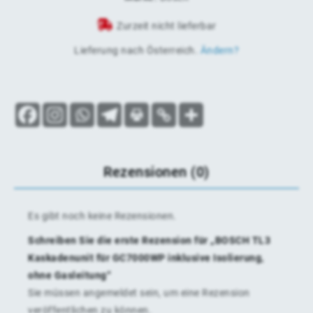
Zurzeit nicht lieferbar
Lieferung nach
Österreich
.
Ändern?
Rezensionen (0)
Es gibt noch keine Rezensionen.
Schreiben Sie die erste Rezension für „BOSCH TL3
Kaskadenunit für GC7000WP inklusive Isolierung,
ohne Gasleitung“
Sie müssen
angemeldet
sein, um eine Rezension
veröffentlichen zu können.