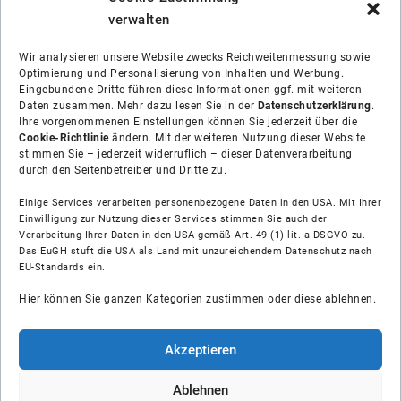
verwalten
Wir analysieren unsere Website zwecks Reichweitenmessung sowie
Optimierung und Personalisierung von Inhalten und Werbung.
Eingebundene Dritte führen diese Informationen ggf. mit weiteren
Daten zusammen. Mehr dazu lesen Sie in der
Datenschutzerklärung
.
Ihre vorgenommenen Einstellungen können Sie jederzeit über die
Cookie-Richtlinie
ändern. Mit der weiteren Nutzung dieser Website
stimmen Sie – jederzeit widerruflich – dieser Datenverarbeitung
durch den Seitenbetreiber und Dritte zu.
Einige Services verarbeiten personenbezogene Daten in den USA. Mit Ihrer
Einwilligung zur Nutzung dieser Services stimmen Sie auch der
Verarbeitung Ihrer Daten in den USA gemäß Art. 49 (1) lit. a DSGVO zu.
Das EuGH stuft die USA als Land mit unzureichendem Datenschutz nach
Über uns
EU-Standards ein.
Hier können Sie ganzen Kategorien zustimmen oder diese ablehnen.
Soziale Medien
Hilfe
Akzeptieren
Unsere Partner
Ablehnen