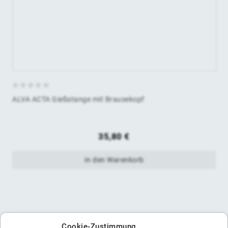
0
ALVA ACTA Gießstange mit Brausekopf
von
5
35,80
€
In den Warenkorb
Cookie-Zustimmung