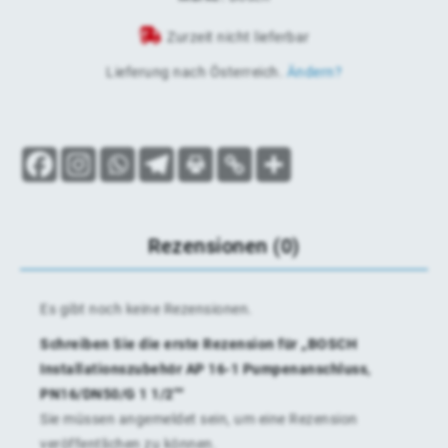
Zurzeit nicht lieferbar
Lieferung nach
Österreich
.
Ändern?
Rezensionen (0)
Es gibt noch keine Rezensionen.
Schreiben Sie die erste Rezension für „BOSCH
Installationszubehör AP 16-1 Pumpenanschluss,
PN16/DN50/G 1 1/2″“
Sie müssen
angemeldet
sein, um eine Rezension
veröffentlichen zu können.