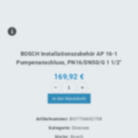
BOSCH Installationszubehör AP 16-1
Pumpenanschluss, PN16/DN50/G 1 1/2"
169,92
€
In den Warenkorb
Artikelnummer:
BO7736602758
Kategorie:
Diverses
Marke:
Bosch