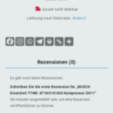
Zurzeit nicht lieferbar
Lieferung nach
Österreich
.
Ändern?
Rezensionen (0)
Es gibt noch keine Rezensionen.
Schreiben Sie die erste Rezension für „BOSCH
Ersatzteil TTNR: 87183101030 Kompressor ZH11“
Sie müssen
angemeldet
sein, um eine Rezension
veröffentlichen zu können.