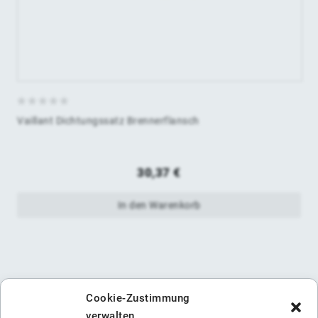
0
Vaillant Dichtungssatz Brennerflansch
von
5
30,37
€
In den Warenkorb
Cookie-Zustimmung
verwalten