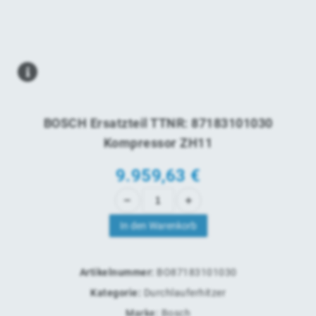
BOSCH Ersatzteil TTNR: 87183101030
Kompressor ZH11
9.959,63
€
In den Warenkorb
Artikelnummer:
BO87183101030
Kategorie:
Durchlauferhitzer
Marke:
Bosch