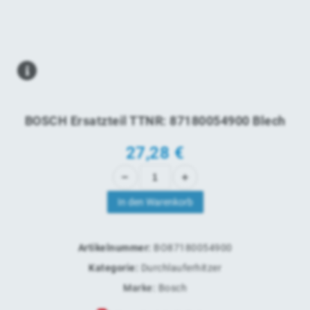
BOSCH Ersatzteil TTNR: 87180054900 Blech
27,28
€
In den Warenkorb
Artikelnummer:
BO87180054900
Kategorie:
Durchlauferhitzer
Marke:
Bosch