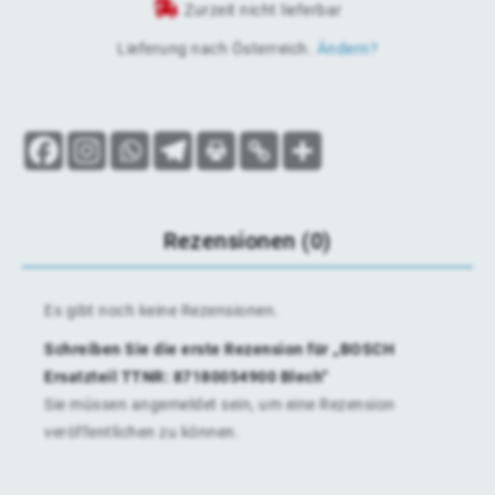
Zurzeit nicht lieferbar
Lieferung nach
Österreich
.
Ändern?
Rezensionen (0)
Es gibt noch keine Rezensionen.
Schreiben Sie die erste Rezension für „BOSCH
Ersatzteil TTNR: 87180054900 Blech“
Sie müssen
angemeldet
sein, um eine Rezension
veröffentlichen zu können.