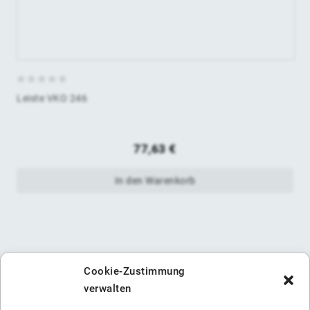
0
Leiste VKO 246
von
5
77,63
€
In den Warenkorb
Cookie-Zustimmung
verwalten