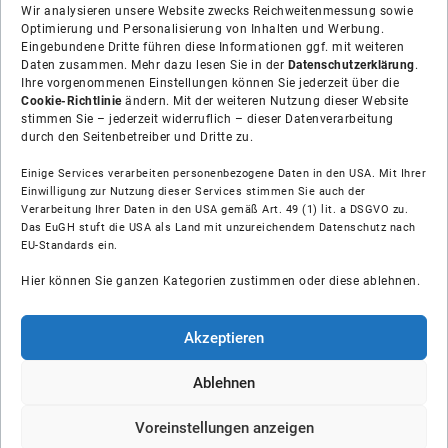
Wir analysieren unsere Website zwecks Reichweitenmessung sowie
Optimierung und Personalisierung von Inhalten und Werbung.
Eingebundene Dritte führen diese Informationen ggf. mit weiteren
Daten zusammen. Mehr dazu lesen Sie in der
Datenschutzerklärung
.
Ihre vorgenommenen Einstellungen können Sie jederzeit über die
Cookie-Richtlinie
ändern. Mit der weiteren Nutzung dieser Website
stimmen Sie – jederzeit widerruflich – dieser Datenverarbeitung
durch den Seitenbetreiber und Dritte zu.
Einige Services verarbeiten personenbezogene Daten in den USA. Mit Ihrer
Einwilligung zur Nutzung dieser Services stimmen Sie auch der
Verarbeitung Ihrer Daten in den USA gemäß Art. 49 (1) lit. a DSGVO zu.
Das EuGH stuft die USA als Land mit unzureichendem Datenschutz nach
Über uns
EU-Standards ein.
Hier können Sie ganzen Kategorien zustimmen oder diese ablehnen.
Soziale Medien
Hilfe
Akzeptieren
Unsere Partner
Ablehnen
Voreinstellungen anzeigen