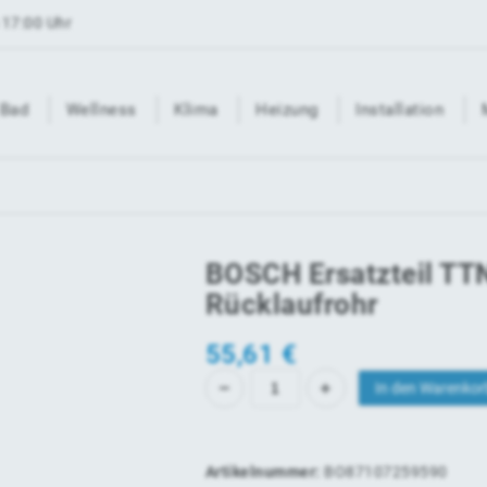
 17:00 Uhr
Bad
Wellness
Klima
Heizung
Installation
BOSCH Ersatzteil T
Rücklaufrohr
55,61
€
In den Warenkor
Artikelnummer:
BO87107259590