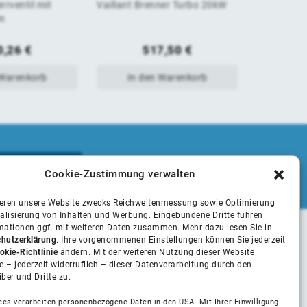
rrventil mit
Vaillant Brenner Turbo 20kW
Vaillant Gr
von
von
n
Wanne Stü
5
5
0,26
€
517,50
€
 Warenkorb
In den Warenkorb
In 
Cookie-Zustimmung verwalten
ieren unsere Website zwecks Reichweitenmessung sowie Optimierung
alisierung von Inhalten und Werbung. Eingebundene Dritte führen
rmationen ggf. mit weiteren Daten zusammen. Mehr dazu lesen Sie in
hutzerklärung
. Ihre vorgenommenen Einstellungen können Sie jederzeit
Unsere Partner
okie-Richtlinie
ändern. Mit der weiteren Nutzung dieser Website
 – jederzeit widerruflich – dieser Datenverarbeitung durch den
iber und Dritte zu.
Installateure
ces verarbeiten personenbezogene Daten in den USA. Mit Ihrer Einwilligung