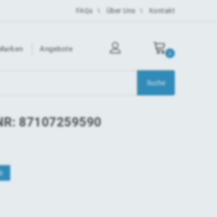
FAQs
Über Uns
Kontakt
Marken
Angebote
0
TNR: 87107259590
b