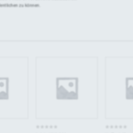
fentlichen zu können.
0
0