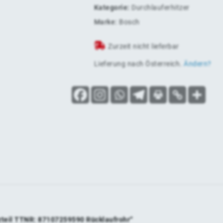
Kategorie:
Durchlauferhitzer
Marke:
Bosch
Zurzeit nicht lieferbar
Lieferung nach
Österreich
.
Ändern?
tzteil TTNR: 87107259590 Rücklaufrohr“