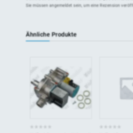
Sie müssen
angemeldet
sein, um eine Rezension veröf
Ähnliche Produkte
0
0