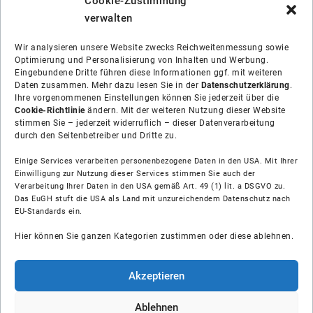
Cookie-Zustimmung
verwalten
Wir analysieren unsere Website zwecks Reichweitenmessung sowie
Optimierung und Personalisierung von Inhalten und Werbung.
Eingebundene Dritte führen diese Informationen ggf. mit weiteren
Daten zusammen. Mehr dazu lesen Sie in der
Datenschutzerklärung
.
Ihre vorgenommenen Einstellungen können Sie jederzeit über die
Cookie-Richtlinie
ändern. Mit der weiteren Nutzung dieser Website
stimmen Sie – jederzeit widerruflich – dieser Datenverarbeitung
durch den Seitenbetreiber und Dritte zu.
Einige Services verarbeiten personenbezogene Daten in den USA. Mit Ihrer
Einwilligung zur Nutzung dieser Services stimmen Sie auch der
Über uns
Verarbeitung Ihrer Daten in den USA gemäß Art. 49 (1) lit. a DSGVO zu.
Das EuGH stuft die USA als Land mit unzureichendem Datenschutz nach
EU-Standards ein.
Soziale Medien
Hier können Sie ganzen Kategorien zustimmen oder diese ablehnen.
Hilfe
Akzeptieren
Unsere Partner
Ablehnen