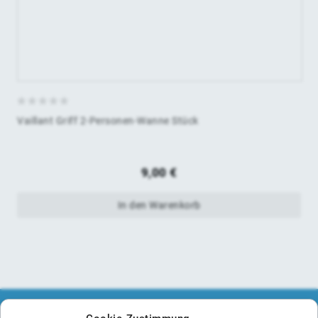
0
Vaillant Griff 2-Personen-Wanne Stück
von
5
9,00
€
In den Warenkorb