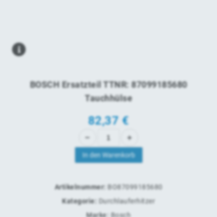
BOSCH Ersatzteil TTNR: 87099185680
Tauchhülse
82,37
€
In den Warenkorb
Artikelnummer:
BO87099185680
Kategorie:
Durchlauferhitzer
Marke:
Bosch