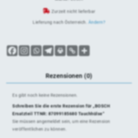
Zurzeit nicht lieferbar
Lieferung nach
Österreich
.
Ändern?
Rezensionen (0)
Es gibt noch keine Rezensionen.
Schreiben Sie die erste Rezension für „BOSCH
Ersatzteil TTNR: 87099185680 Tauchhülse“
Sie müssen
angemeldet
sein, um eine Rezension
veröffentlichen zu können.