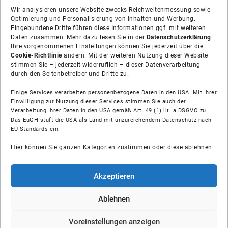
Wir analysieren unsere Website zwecks Reichweitenmessung sowie
Optimierung und Personalisierung von Inhalten und Werbung.
Eingebundene Dritte führen diese Informationen ggf. mit weiteren
Daten zusammen. Mehr dazu lesen Sie in der
Datenschutzerklärung
.
Ihre vorgenommenen Einstellungen können Sie jederzeit über die
Cookie-Richtlinie
ändern. Mit der weiteren Nutzung dieser Website
stimmen Sie – jederzeit widerruflich – dieser Datenverarbeitung
durch den Seitenbetreiber und Dritte zu.
Einige Services verarbeiten personenbezogene Daten in den USA. Mit Ihrer
Einwilligung zur Nutzung dieser Services stimmen Sie auch der
Verarbeitung Ihrer Daten in den USA gemäß Art. 49 (1) lit. a DSGVO zu.
Das EuGH stuft die USA als Land mit unzureichendem Datenschutz nach
Über uns
EU-Standards ein.
Hier können Sie ganzen Kategorien zustimmen oder diese ablehnen.
Soziale Medien
Hilfe
Akzeptieren
Unsere Partner
Ablehnen
Voreinstellungen anzeigen