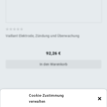
0
Vaillant Elektrode, Zündung und Überwachung
von
5
92,26
€
In den Warenkorb
Cookie-Zustimmung
verwalten