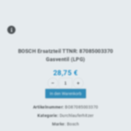
BOSCH Ersatzteil TTNR: 87085003370
Gasventil (LPG)
28,75
€
In den Warenkorb
Artikelnummer:
BO87085003370
Kategorie:
Durchlauferhitzer
Marke:
Bosch