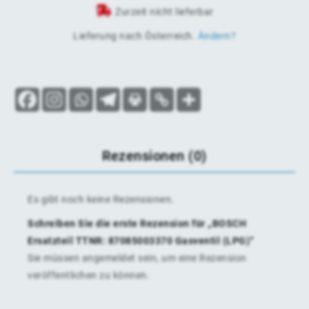
Zurzeit nicht lieferbar
Lieferung nach
Österreich
.
Ändern?
Rezensionen (0)
Es gibt noch keine Rezensionen.
Schreiben Sie die erste Rezension für „BOSCH
Ersatzteil TTNR: 87085003370 Gasventil (LPG)“
Sie müssen
angemeldet
sein, um eine Rezension
veröffentlichen zu können.