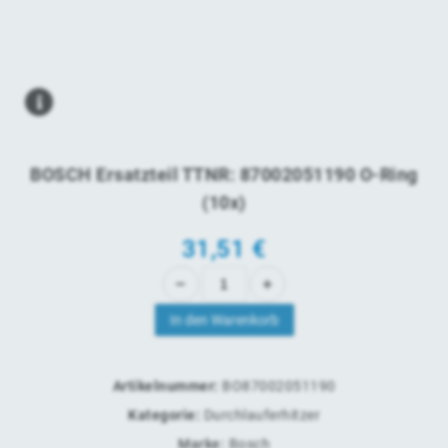
BOSCH Ersatzteil TTNR: 87002051190 O-Ring
(10x)
31,51
€
In den Warenkorb
Artikelnummer:
BO87002051190
Kategorie:
Durchlauferhitzer
Marke:
Bosch