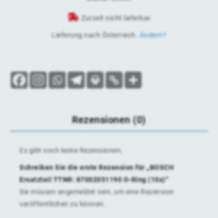
Zurzeit nicht lieferbar
Lieferung nach
Österreich
.
Ändern?
Rezensionen (0)
Es gibt noch keine Rezensionen.
Schreiben Sie die erste Rezension für „BOSCH
Ersatzteil TTNR: 87002051190 O-Ring (10x)“
Sie müssen
angemeldet
sein, um eine Rezension
veröffentlichen zu können.