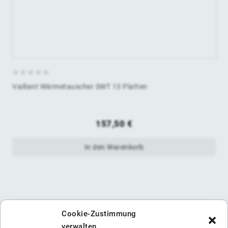
0
Vaillant Wärmetauscher SWT 13 Platten
von
5
157,50
€
In den Warenkorb
Cookie-Zustimmung
verwalten