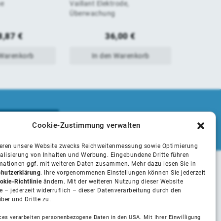
pe
Vaillant Elektrode,
Vaillant 
von
von
Überwachung
5
5
8,87
€
36,00
€
 Warenkorb
In den Warenkorb
In 
Cookie-Zustimmung verwalten
ieren unsere Website zwecks Reichweitenmessung sowie Optimierung
alisierung von Inhalten und Werbung. Eingebundene Dritte führen
rmationen ggf. mit weiteren Daten zusammen. Mehr dazu lesen Sie in
hutzerklärung
. Ihre vorgenommenen Einstellungen können Sie jederzeit
Unsere Partner
okie-Richtlinie
ändern. Mit der weiteren Nutzung dieser Website
 – jederzeit widerruflich – dieser Datenverarbeitung durch den
iber und Dritte zu.
Installateure
ces verarbeiten personenbezogene Daten in den USA. Mit Ihrer Einwilligung