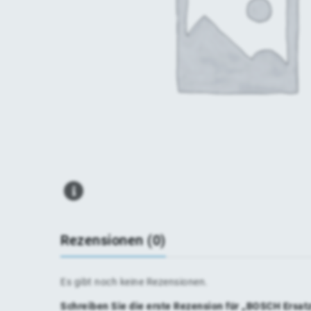
Rezensionen (0)
Es gibt noch keine Rezensionen.
Schreiben Sie die erste Rezension für „BOSCH Ersat