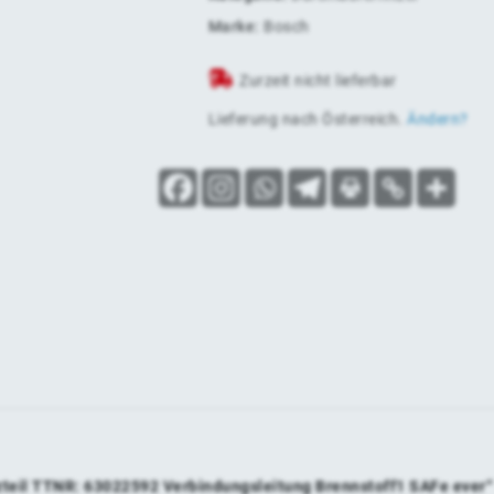
Marke:
Bosch
Zurzeit nicht lieferbar
Lieferung nach
Österreich
.
Ändern?
zteil TTNR: 63022592 Verbindungsleitung Brennstoff1 SAFe ever“