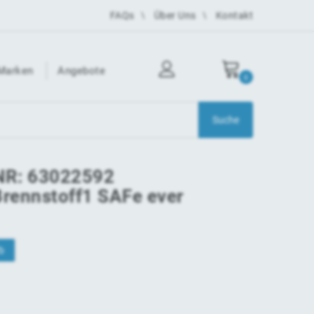
FAQs
Über Uns
Kontakt
Marken
Angebote
0
NR: 63022592
Brennstoff1 SAFe ever
b