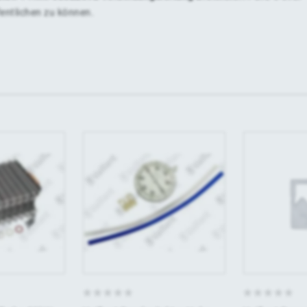
fentlichen zu können.
0
0