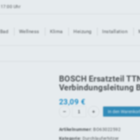
 17:00 Uhr
Bad
Wellness
Klima
Heizung
Installation
BOSCH Ersatzteil TT
Verbindungsleitung 
23,09
€
In den Warenkor
Artikelnummer:
BO63022592
Kategorie:
Durchlauferhitzer