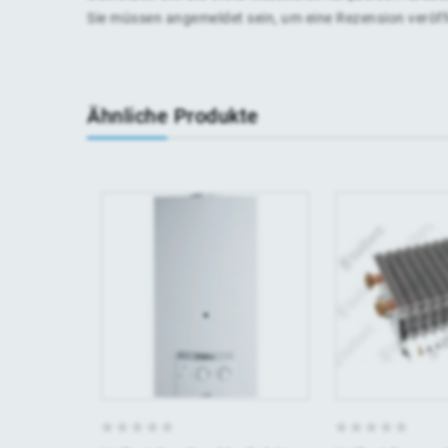
Sie müssen
angemeldet
sein, um eine Rezension veröf
Ähnliche Produkte
0
0