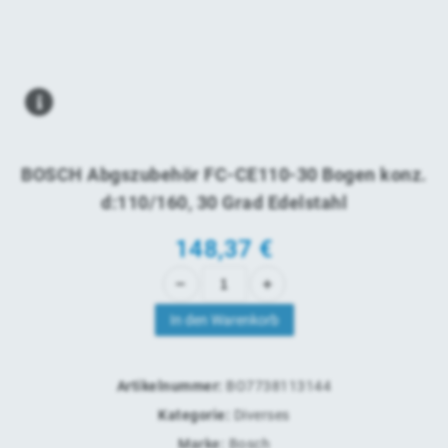
BOSCH Abgszubehör FC-CE110-30 Bogen konz.
d:110/160, 30 Grad Edelstahl
148,37
€
In den Warenkorb
Artikelnummer:
BO7738113144
Kategorie:
Diverses
Marke:
Bosch