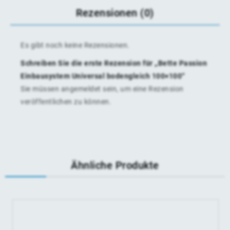
Rezensionen (0)
Es gibt noch keine Rezensionen.
Schreiben Sie die erste Rezension für „Bette Passion
Einbausystem Universal bodengleich 100×100“
Sie müssen
angemeldet
sein, um eine Rezension
veröffentlichen zu können.
Ähnliche Produkte