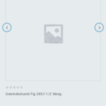
0
Gewindestueck Fig.385/I 1/2' Mssg.
von
5