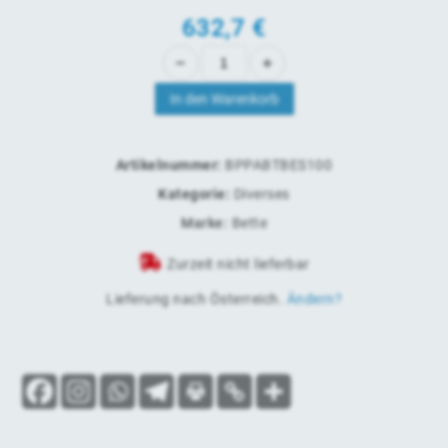
632,7 €
In den Warenkorb
Artikelnummer:
BPPABTBES100
Kategorie:
Diverses
Marke:
Bette
Zurzeit nicht lieferbar
Lieferung nach
Österreich
.
Ändern?