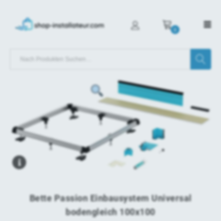
0
Bette Passion Einbausystem Universal
bodengleich 100x100