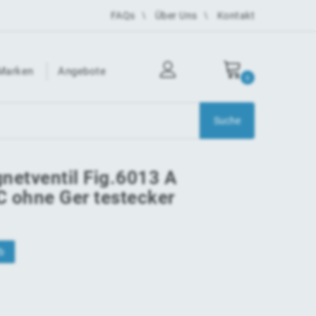
FAQs
Über Uns
Kontakt
Marken
Angebote
0
netventil Fig.6013 A
 ohne Ger testecker
b