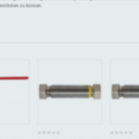
fentlichen zu können.
0
0