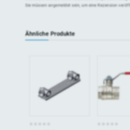
Sie müssen
angemeldet
sein, um eine Rezension veröf
Ähnliche Produkte
0
0