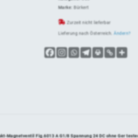
Marke:
Bürkert
Zurzeit nicht lieferbar
Lieferung nach
Österreich
.
Ändern?
pakt-Magnetventil Fig.6013 A G1/8 Spannung 24 DC ohne Ger teste