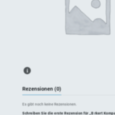
Rezensionen (0)
Es gibt noch keine Rezensionen.
Schreiben Sie die erste Rezension für „B rkert Kom