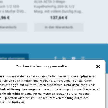
as
ALVA ACTA 3-Wege-
ALVA ACTA
von
von
uch 1/2 105-
KugelhahnFig.200-3L1/2'
CD200A 1/
r x Mutter ÖVGW
Mssg. mit vollem Durchg.Kugel
vollem Dur
5
5
mit L-Bohrung
Schlauchve
,96
€
137,64
€
 Warenkorb
In den Warenkorb
In 
Cookie-Zustimmung verwalten
ieren unsere Website zwecks Reichweitenmessung sowie Optimierung
alisierung von Inhalten und Werbung. Eingebundene Dritte führen
rmationen ggf. mit weiteren Daten zusammen. Mehr dazu lesen Sie in
Unsere Partner
hutzerklärung
. Ihre vorgenommenen Einstellungen können Sie jederzeit
okie-Richtlinie
ändern. Mit der weiteren Nutzung dieser Website
 – jederzeit widerruflich – dieser Datenverarbeitung durch den
iber und Dritte zu.
Installateure