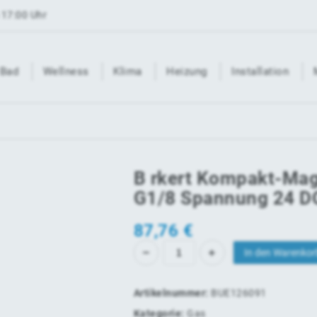
 17:00 Uhr
Bad
Wellness
Klima
Heizung
Installation
B rkert Kompakt-Mag
G1/8 Spannung 24 DC
87,76
€
In den Warenkor
Artikelnummer:
BUE126091
Kategorie:
Gas