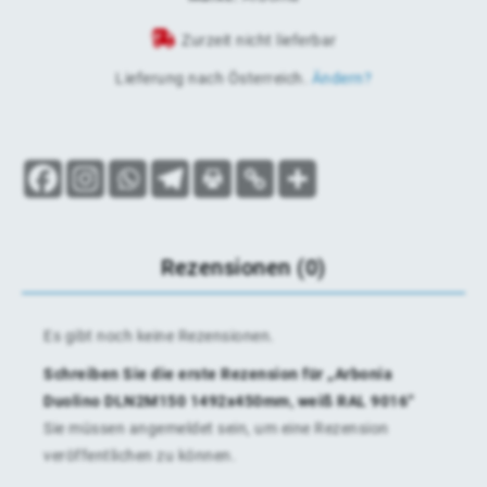
Zurzeit nicht lieferbar
Lieferung nach
Österreich
.
Ändern?
Rezensionen (0)
Es gibt noch keine Rezensionen.
Schreiben Sie die erste Rezension für „Arbonia
Duolino DLN2M150 1492x450mm, weiß RAL 9016“
Sie müssen
angemeldet
sein, um eine Rezension
veröffentlichen zu können.