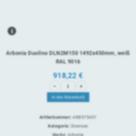
Arbonia Duolino DLN2M150 1492x450mm, weiß
RAL 9016
918,22
€
In den Warenkorb
Artikelnummer:
ARB575451
Kategorie:
Diverses
Marke:
Arbonia