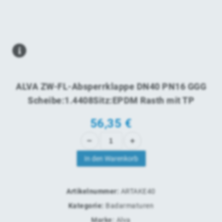
ALVA ZW-FL-Absperrklappe DN40 PN16 GGG
Scheibe:1.4408Sitz:EPDM Rasth mit TP
56,35
€
In den Warenkorb
Artikelnummer:
ARTAKE40
Kategorie:
Badarmaturen
Marke:
Alva