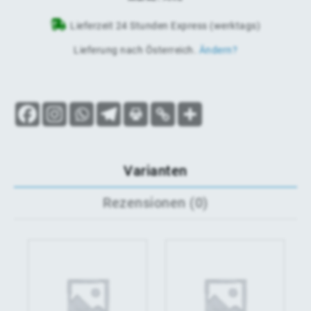
Lieferzeit 24 Stunden Express (werktags)
Lieferung nach
Österreich
.
Ändern?
Varianten
Rezensionen (0)