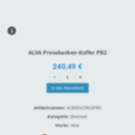
ALVA Pressbacken-Koffer PB2
240,49
€
In den Warenkorb
Artikelnummer:
ACBRI625KOPB2
Kategorie:
Diverses
Marke:
Alva