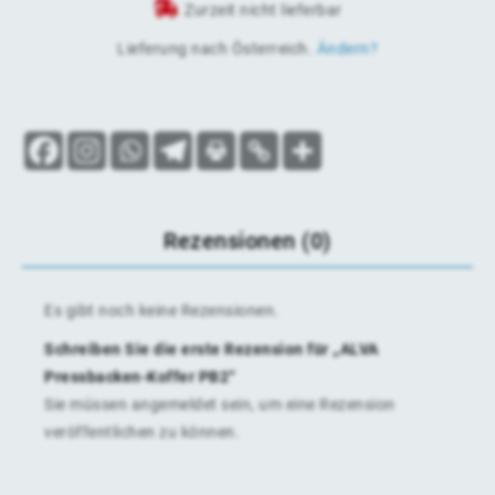
Zurzeit nicht lieferbar
Lieferung nach
Österreich
.
Ändern?
Rezensionen (0)
Es gibt noch keine Rezensionen.
Schreiben Sie die erste Rezension für „ALVA
Pressbacken-Koffer PB2“
Sie müssen
angemeldet
sein, um eine Rezension
veröffentlichen zu können.