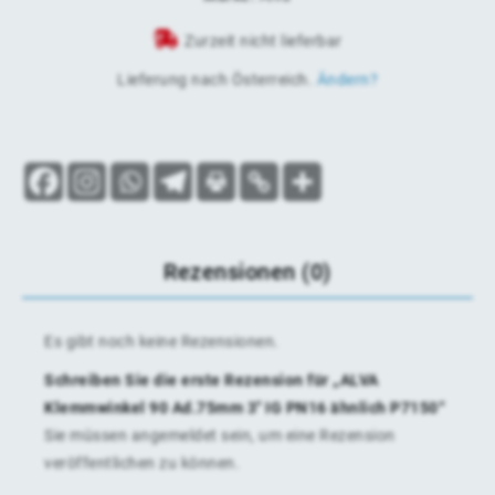
Zurzeit nicht lieferbar
Lieferung nach
Österreich
.
Ändern?
Rezensionen (0)
Es gibt noch keine Rezensionen.
Schreiben Sie die erste Rezension für „ALVA
Klemmwinkel 90 Ad.75mm 3″ IG PN16 ähnlich P7150“
Sie müssen
angemeldet
sein, um eine Rezension
veröffentlichen zu können.