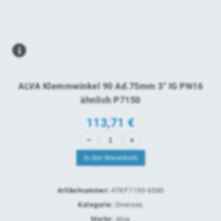
ALVA Klemmwinkel 90 Ad.75mm 3" IG PN16
ähnlich P7150
113,71
€
In den Warenkorb
Artikelnummer:
ATKF7150-6580
Kategorie:
Diverses
Marke:
Alva