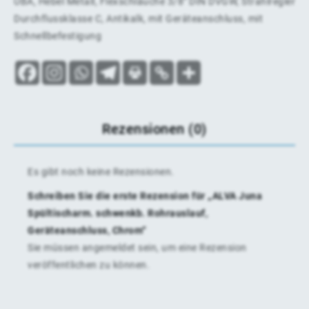
UBA, Hebel Metall, Flexschläuche 3/8" DIN DVGW, Strahlregler
Durchflussklasse C, Antikalk, mit Geräteanschluss, mit
Schnellbefestigung
Rezensionen (0)
Es gibt noch keine Rezensionen.
Schreiben Sie die erste Rezension für „ALVA Juna
Spültischarm. schwenkb. Rohrauslauf,
Geräteanschluss, Chrom“
Sie müssen
angemeldet
sein, um eine Rezension
veröffentlichen zu können.