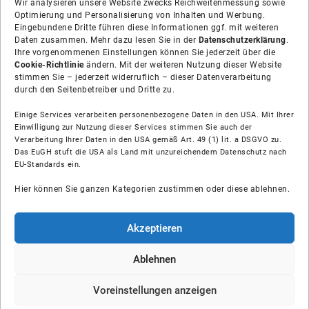
Wir analysieren unsere Website zwecks Reichweitenmessung sowie
Optimierung und Personalisierung von Inhalten und Werbung.
Eingebundene Dritte führen diese Informationen ggf. mit weiteren
Daten zusammen. Mehr dazu lesen Sie in der
Datenschutzerklärung
.
Ihre vorgenommenen Einstellungen können Sie jederzeit über die
Cookie-Richtlinie
ändern. Mit der weiteren Nutzung dieser Website
stimmen Sie – jederzeit widerruflich – dieser Datenverarbeitung
durch den Seitenbetreiber und Dritte zu.
Einige Services verarbeiten personenbezogene Daten in den USA. Mit Ihrer
Einwilligung zur Nutzung dieser Services stimmen Sie auch der
Verarbeitung Ihrer Daten in den USA gemäß Art. 49 (1) lit. a DSGVO zu.
Das EuGH stuft die USA als Land mit unzureichendem Datenschutz nach
Über uns
EU-Standards ein.
Hier können Sie ganzen Kategorien zustimmen oder diese ablehnen.
Soziale Medien
Hilfe
Akzeptieren
Unsere Partner
Ablehnen
Voreinstellungen anzeigen
© Shop-Installateur IK GmbH