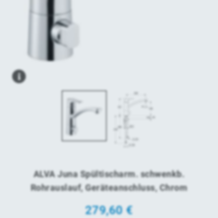
ALVA Juna Spültischarm. schwenkb.
Rohrauslauf, Geräteanschluss, Chrom
279,60
€