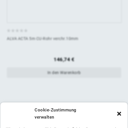
0
ALVA ACTA 5m CU-Rohr verchr.10mm
von
5
146,74
€
In den Warenkorb
Cookie-Zustimmung
verwalten