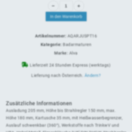
In den Warenkorb
Artikelnummer:
AQARJUSPT16
Kategorie:
Badarmaturen
Marke:
Alva
Lieferzeit 24 Stunden Express (werktags)
Lieferung nach
Österreich
.
Ändern?
Zusätzliche Informationen
Ausladung 205 mm, Höhe bis Strahlregler 150 mm, max.
Höhe 180 mm, Kartusche 35 mm, mit Heißwasserbegrenzer,
Auslauf schwenkbar (360°), Werkstoffe nach TrinkwV und