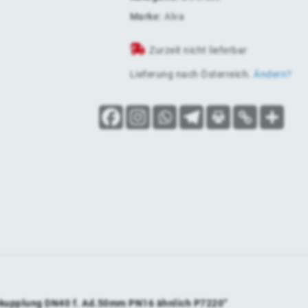
Marke:
Alva
Zurzeit nicht lieferbar
Lieferung nach
Österreich
.
Ändern?
chkupplung DN40 f. Ad.50mm PN16 ähnlich P7220“