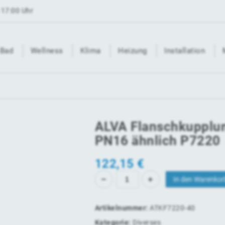
 17:00 Uhr
Bad
Wellness
Klima
Heizung
Installation
ALVA Flanschkupplu
PN16 ähnlich P7220
122,15
€
In den Warenkor
Artikelnummer:
ATKF7220-40
Kategorie:
Diverses