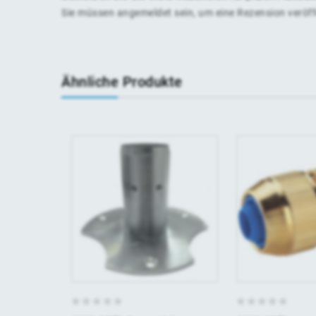
Sie müssen
angemeldet
sein, um eine Rezension veröf
Ähnliche Produkte
0
0