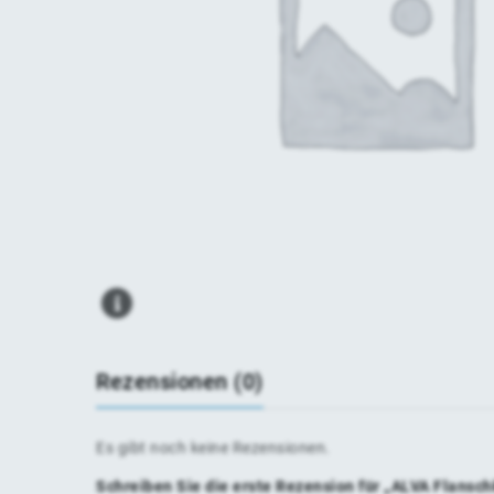
Rezensionen (0)
Es gibt noch keine Rezensionen.
Schreiben Sie die erste Rezension für „ALVA Flans