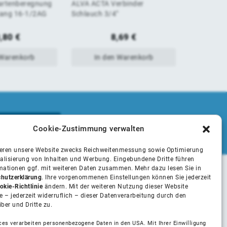
artenberegnung
ALVA ACTA Verbinder
ALVA ACTA
von
von
gang 16-1/2AG
Schlauch 3/4"
Magnetvent
5
5
,80
€
8,69
€
 Warenkorb
In den Warenkorb
In 
Cookie-Zustimmung verwalten
ieren unsere Website zwecks Reichweitenmessung sowie Optimierung
alisierung von Inhalten und Werbung. Eingebundene Dritte führen
rmationen ggf. mit weiteren Daten zusammen. Mehr dazu lesen Sie in
hutzerklärung
. Ihre vorgenommenen Einstellungen können Sie jederzeit
Unsere Partner
okie-Richtlinie
ändern. Mit der weiteren Nutzung dieser Website
 – jederzeit widerruflich – dieser Datenverarbeitung durch den
iber und Dritte zu.
Installateure
ces verarbeiten personenbezogene Daten in den USA. Mit Ihrer Einwilligung