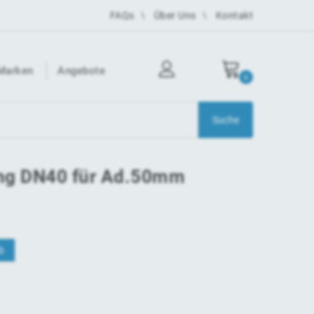
FAQs
Über Uns
Kontakt
Marken
Angebote
0
ng DN40 für Ad.50mm
b