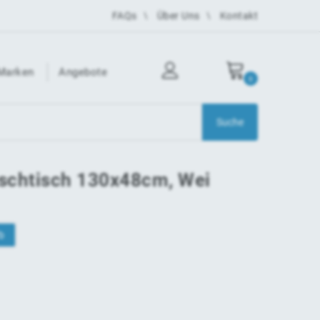
FAQs
Über Uns
Kontakt
Marken
Angebote
0
schtisch 130x48cm, Wei
b