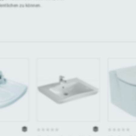
fentlichen zu können.
0
0