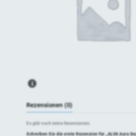
Rezensionen (0)
Es gibt noch keine Rezensionen.
Schreiben Sie die erste Rezension für „ALVA Aura 