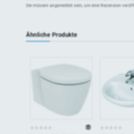
Sie müssen
angemeldet
sein, um eine Rezension veröf
Ähnliche Produkte
0
0