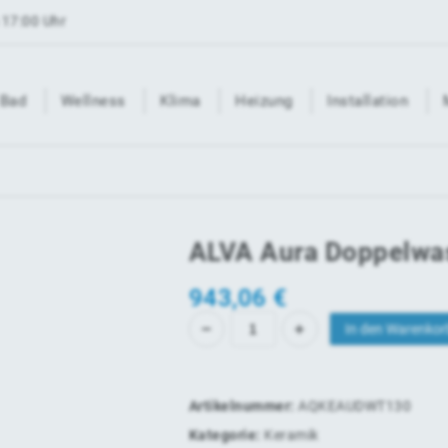
 17:00 Uhr
Bad
Wellness
Klima
Heizung
Installation
ALVA Aura Doppelwa
943,06
€
In den Warenkor
Artikelnummer:
AQKEAUDWT130
Kategorie:
Keramik