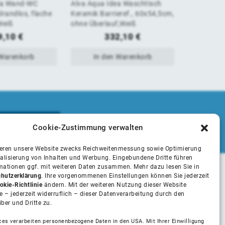
la Wand-WC
Alva Aqua Idea Waschtisch
Alva Aqua 
von
von
lrandlos, flache
Keramik Barrieref., 60x54,5cm,
60x46cm, m
Weiß
ohne Überlauf,Weiß
5
5
9,10
€
332,10
€
 Warenkorb
In den Warenkorb
In 
Cookie-Zustimmung verwalten
ieren unsere Website zwecks Reichweitenmessung sowie Optimierung
alisierung von Inhalten und Werbung. Eingebundene Dritte führen
rmationen ggf. mit weiteren Daten zusammen. Mehr dazu lesen Sie in
hutzerklärung
. Ihre vorgenommenen Einstellungen können Sie jederzeit
Unsere Partner
okie-Richtlinie
ändern. Mit der weiteren Nutzung dieser Website
 – jederzeit widerruflich – dieser Datenverarbeitung durch den
iber und Dritte zu.
Installateure
ces verarbeiten personenbezogene Daten in den USA. Mit Ihrer Einwilligung