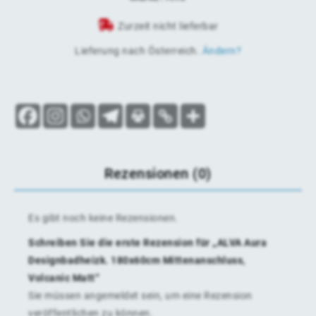
Zurzeit nicht lieferbar
Lieferung nach
Österreich
.
Ändern?
Rezensionen (0)
Es gibt noch keine Rezensionen.
Schreiben Sie die erste Rezension für „ALVA Aura
Designbadheizk. 180x60cm Mittenanschluss,
Volcanic Matt“
Sie müssen
angemeldet
sein, um eine Rezension
veröffentlichen zu können.