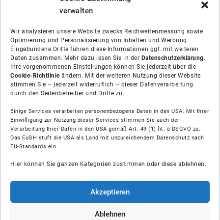
verwalten
Wir analysieren unsere Website zwecks Reichweitenmessung sowie
Optimierung und Personalisierung von Inhalten und Werbung.
Eingebundene Dritte führen diese Informationen ggf. mit weiteren
Daten zusammen. Mehr dazu lesen Sie in der
Datenschutzerklärung
.
Ihre vorgenommenen Einstellungen können Sie jederzeit über die
Cookie-Richtlinie
ändern. Mit der weiteren Nutzung dieser Website
stimmen Sie – jederzeit widerruflich – dieser Datenverarbeitung
durch den Seitenbetreiber und Dritte zu.
Einige Services verarbeiten personenbezogene Daten in den USA. Mit Ihrer
Einwilligung zur Nutzung dieser Services stimmen Sie auch der
Verarbeitung Ihrer Daten in den USA gemäß Art. 49 (1) lit. a DSGVO zu.
Das EuGH stuft die USA als Land mit unzureichendem Datenschutz nach
Über uns
EU-Standards ein.
Hier können Sie ganzen Kategorien zustimmen oder diese ablehnen.
Soziale Medien
Hilfe
Akzeptieren
Unsere Partner
Ablehnen