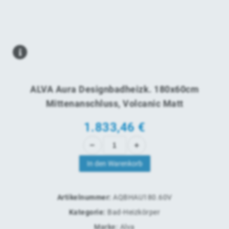
ALVA Aura Designbadheizk. 180x60cm
Mittenanschluss, Volcanic Matt
1.833,46
€
In den Warenkorb
Artikelnummer:
AQBHAU180.60V
Kategorie:
Bad-Heizkörper
Marke:
Alva