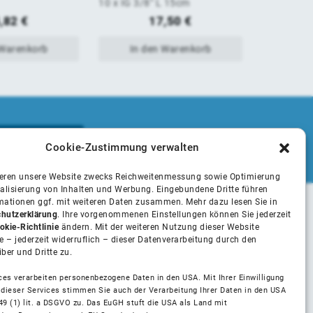
10 x IG 3/8" L 15cm
Liter
5
5
,82
€
17,50
€
 Warenkorb
In den Warenkorb
In 
Cookie-Zustimmung verwalten
ieren unsere Website zwecks Reichweitenmessung sowie Optimierung
alisierung von Inhalten und Werbung. Eingebundene Dritte führen
rmationen ggf. mit weiteren Daten zusammen. Mehr dazu lesen Sie in
hutzerklärung
. Ihre vorgenommenen Einstellungen können Sie jederzeit
Unsere Partner
okie-Richtlinie
ändern. Mit der weiteren Nutzung dieser Website
 – jederzeit widerruflich – dieser Datenverarbeitung durch den
iber und Dritte zu.
Installateure
ces verarbeiten personenbezogene Daten in den USA. Mit Ihrer Einwilligung
 dieser Services stimmen Sie auch der Verarbeitung Ihrer Daten in den USA
Marken und Hersteller
49 (1) lit. a DSGVO zu. Das EuGH stuft die USA als Land mit