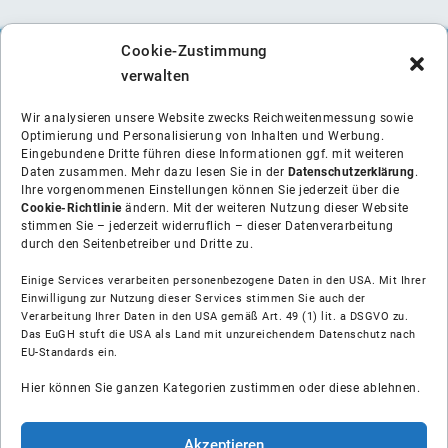
Cookie-Zustimmung
verwalten
Wir analysieren unsere Website zwecks Reichweitenmessung sowie
Optimierung und Personalisierung von Inhalten und Werbung.
Eingebundene Dritte führen diese Informationen ggf. mit weiteren
Daten zusammen. Mehr dazu lesen Sie in der
Datenschutzerklärung
.
Ihre vorgenommenen Einstellungen können Sie jederzeit über die
Cookie-Richtlinie
ändern. Mit der weiteren Nutzung dieser Website
stimmen Sie – jederzeit widerruflich – dieser Datenverarbeitung
durch den Seitenbetreiber und Dritte zu.
Einige Services verarbeiten personenbezogene Daten in den USA. Mit Ihrer
Einwilligung zur Nutzung dieser Services stimmen Sie auch der
Verarbeitung Ihrer Daten in den USA gemäß Art. 49 (1) lit. a DSGVO zu.
Das EuGH stuft die USA als Land mit unzureichendem Datenschutz nach
Über uns
EU-Standards ein.
Soziale Medien
Hier können Sie ganzen Kategorien zustimmen oder diese ablehnen.
Hilfe
Akzeptieren