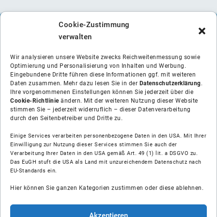
Cookie-Zustimmung
verwalten
Wir analysieren unsere Website zwecks Reichweitenmessung sowie
Optimierung und Personalisierung von Inhalten und Werbung.
Eingebundene Dritte führen diese Informationen ggf. mit weiteren
Daten zusammen. Mehr dazu lesen Sie in der
Datenschutzerklärung
.
Ihre vorgenommenen Einstellungen können Sie jederzeit über die
Cookie-Richtlinie
ändern. Mit der weiteren Nutzung dieser Website
stimmen Sie – jederzeit widerruflich – dieser Datenverarbeitung
durch den Seitenbetreiber und Dritte zu.
Einige Services verarbeiten personenbezogene Daten in den USA. Mit Ihrer
Einwilligung zur Nutzung dieser Services stimmen Sie auch der
Verarbeitung Ihrer Daten in den USA gemäß Art. 49 (1) lit. a DSGVO zu.
Das EuGH stuft die USA als Land mit unzureichendem Datenschutz nach
Über uns
EU-Standards ein.
Soziale Medien
Hier können Sie ganzen Kategorien zustimmen oder diese ablehnen.
Hilfe
Akzeptieren