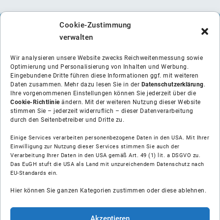
Cookie-Zustimmung
verwalten
Wir analysieren unsere Website zwecks Reichweitenmessung sowie
Optimierung und Personalisierung von Inhalten und Werbung.
Eingebundene Dritte führen diese Informationen ggf. mit weiteren
Daten zusammen. Mehr dazu lesen Sie in der
Datenschutzerklärung
.
Ihre vorgenommenen Einstellungen können Sie jederzeit über die
Cookie-Richtlinie
ändern. Mit der weiteren Nutzung dieser Website
stimmen Sie – jederzeit widerruflich – dieser Datenverarbeitung
durch den Seitenbetreiber und Dritte zu.
Einige Services verarbeiten personenbezogene Daten in den USA. Mit Ihrer
Einwilligung zur Nutzung dieser Services stimmen Sie auch der
Verarbeitung Ihrer Daten in den USA gemäß Art. 49 (1) lit. a DSGVO zu.
Das EuGH stuft die USA als Land mit unzureichendem Datenschutz nach
Über uns
EU-Standards ein.
Soziale Medien
Hier können Sie ganzen Kategorien zustimmen oder diese ablehnen.
Hilfe
Akzeptieren