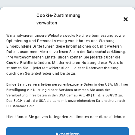
Cookie-Zustimmung
verwalten
Wir analysieren unsere Website zwecks Reichweitenmessung sowie
Optimierung und Personalisierung von Inhalten und Werbung.
Eingebundene Dritte führen diese Informationen ggf. mit weiteren
Daten zusammen. Mehr dazu lesen Sie in der
Datenschutzerklärung
.
Ihre vorgenommenen Einstellungen können Sie jederzeit über die
Cookie-Richtlinie
ändern. Mit der weiteren Nutzung dieser Website
stimmen Sie – jederzeit widerruflich – dieser Datenverarbeitung
durch den Seitenbetreiber und Dritte zu.
Einige Services verarbeiten personenbezogene Daten in den USA. Mit Ihrer
Einwilligung zur Nutzung dieser Services stimmen Sie auch der
Verarbeitung Ihrer Daten in den USA gemäß Art. 49 (1) lit. a DSGVO zu.
Das EuGH stuft die USA als Land mit unzureichendem Datenschutz nach
Über uns
EU-Standards ein.
Soziale Medien
Hier können Sie ganzen Kategorien zustimmen oder diese ablehnen.
Hilfe
Akzeptieren