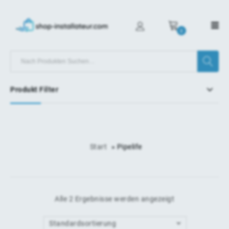
0
Produkt Filter
Start
»
Pipelife
Alle 2 Ergebnisse werden angezeigt
Standardsortierung