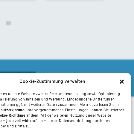
22
Cookie-Zustimmung verwalten
ieren unsere Website zwecks Reichweitenmessung sowie Optimierung
alisierung von Inhalten und Werbung. Eingebundene Dritte führen
rmationen ggf. mit weiteren Daten zusammen. Mehr dazu lesen Sie in
hutzerklärung
. Ihre vorgenommenen Einstellungen können Sie jederzeit
Unsere Partner
okie-Richtlinie
ändern. Mit der weiteren Nutzung dieser Website
 – jederzeit widerruflich – dieser Datenverarbeitung durch den
iber und Dritte zu.
Installateure