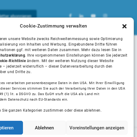
Cookie-Zustimmung verwalten
ieren unsere Website zwecks Reichweitenmessung sowie Optimierung
alisierung von Inhalten und Werbung. Eingebundene Dritte führen
rmationen ggf. mit weiteren Daten zusammen. Mehr dazu lesen Sie in
Unsere Partner
hutzerklärung
. Ihre vorgenommenen Einstellungen können Sie jederzeit
okie-Richtlinie
ändern. Mit der weiteren Nutzung dieser Website
 – jederzeit widerruflich – dieser Datenverarbeitung durch den
iber und Dritte zu.
Installateure
Marken und Hersteller
ces verarbeiten personenbezogene Daten in den USA. Mit Ihrer Einwilligung
 dieser Services stimmen Sie auch der Verarbeitung Ihrer Daten in den USA
Installateur Partner Anfrage
49 (1) lit. a DSGVO zu. Das EuGH stuft die USA als Land mit
dem Datenschutz nach EU-Standards ein.
n Sie ganzen Kategorien zustimmen oder diese ablehnen.
ptieren
Ablehnen
Voreinstellungen anzeigen