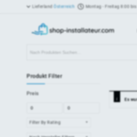
Lieferland
Österreich
Montag - Freitag 8:00 bis
Produkt Filter
Preis
Es wu
Filter By Rating