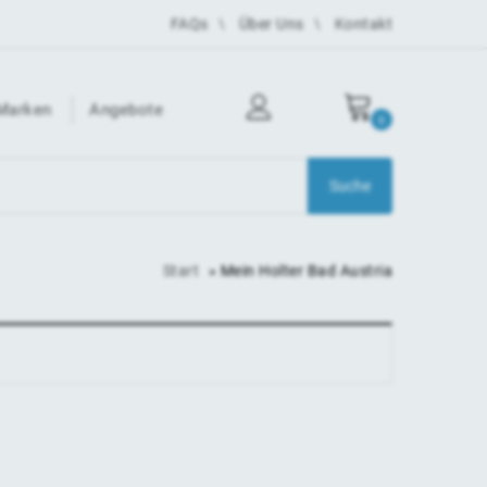
FAQs
Über Uns
Kontakt
Marken
Angebote
0
Start
»
Mein Holter Bad Austria