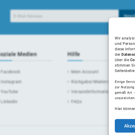
Wir analys
und Person
diese Info
oziale Medien
Hilfe
der
Datensc
über die
Co
stimmen Sie
Seitenbetre
Facebook
Mein Account
Instagram
Rückgabe/Wiederruf
Einige Servi
zur Nutzung
YouTube
Versandinformationen
gemäß Art. 
unzureichen
Linkedin
FAQs
Hier könne
Akze