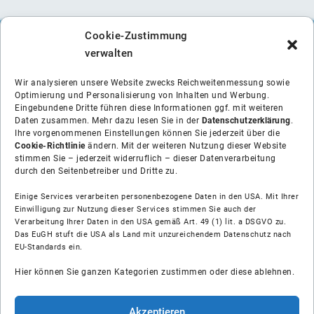
Cookie-Zustimmung
verwalten
Wir analysieren unsere Website zwecks Reichweitenmessung sowie
Optimierung und Personalisierung von Inhalten und Werbung.
Eingebundene Dritte führen diese Informationen ggf. mit weiteren
Daten zusammen. Mehr dazu lesen Sie in der
Datenschutzerklärung
.
Ihre vorgenommenen Einstellungen können Sie jederzeit über die
Cookie-Richtlinie
ändern. Mit der weiteren Nutzung dieser Website
stimmen Sie – jederzeit widerruflich – dieser Datenverarbeitung
durch den Seitenbetreiber und Dritte zu.
Einige Services verarbeiten personenbezogene Daten in den USA. Mit Ihrer
Einwilligung zur Nutzung dieser Services stimmen Sie auch der
Verarbeitung Ihrer Daten in den USA gemäß Art. 49 (1) lit. a DSGVO zu.
Das EuGH stuft die USA als Land mit unzureichendem Datenschutz nach
Über uns
EU-Standards ein.
Soziale Medien
Hier können Sie ganzen Kategorien zustimmen oder diese ablehnen.
Hilfe
Akzeptieren