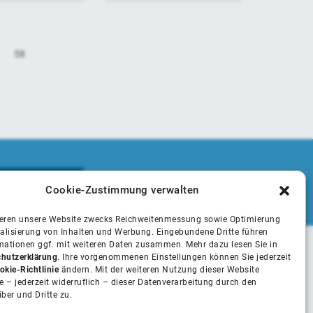
58
Cookie-Zustimmung verwalten
ieren unsere Website zwecks Reichweitenmessung sowie Optimierung
alisierung von Inhalten und Werbung. Eingebundene Dritte führen
rmationen ggf. mit weiteren Daten zusammen. Mehr dazu lesen Sie in
hutzerklärung
. Ihre vorgenommenen Einstellungen können Sie jederzeit
Unsere Partner
okie-Richtlinie
ändern. Mit der weiteren Nutzung dieser Website
 – jederzeit widerruflich – dieser Datenverarbeitung durch den
iber und Dritte zu.
Installateure