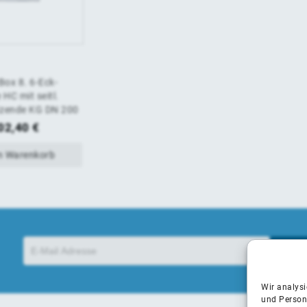
ox 8. 6-Eck-
HC mit seitl.
itzende KG DN 200
02,40
€
n Warenkorb
Wir analys
und Person