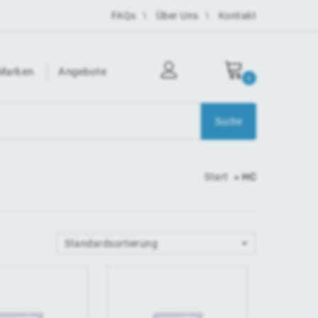
FAQs
Über Uns
Kontakt
Marken
Angebote
0
Start
»
HC
Standardsortierung