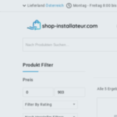
Lieferland
Österreich
Montag - Freitag 8:00 bis
Produkt Filter
Preis
Alle 5 Erge
Filter By Rating