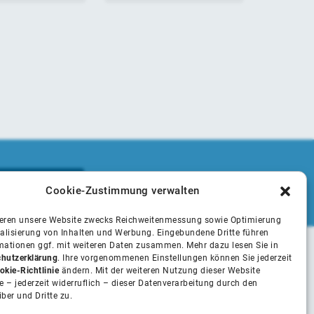
Cookie-Zustimmung verwalten
ieren unsere Website zwecks Reichweitenmessung sowie Optimierung
alisierung von Inhalten und Werbung. Eingebundene Dritte führen
rmationen ggf. mit weiteren Daten zusammen. Mehr dazu lesen Sie in
hutzerklärung
. Ihre vorgenommenen Einstellungen können Sie jederzeit
Unsere Partner
okie-Richtlinie
ändern. Mit der weiteren Nutzung dieser Website
 – jederzeit widerruflich – dieser Datenverarbeitung durch den
iber und Dritte zu.
Installateure