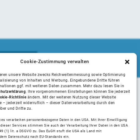
Cookie-Zustimmung verwalten
ieren unsere Website zwecks Reichweitenmessung sowie Optimierung
alisierung von Inhalten und Werbung. Eingebundene Dritte führen
rmationen ggf. mit weiteren Daten zusammen. Mehr dazu lesen Sie in
hutzerklärung
. Ihre vorgenommenen Einstellungen können Sie jederzeit
Unsere Partner
okie-Richtlinie
ändern. Mit der weiteren Nutzung dieser Website
 – jederzeit widerruflich – dieser Datenverarbeitung durch den
iber und Dritte zu.
Installateure
ces verarbeiten personenbezogene Daten in den USA. Mit Ihrer Einwilligung
 dieser Services stimmen Sie auch der Verarbeitung Ihrer Daten in den USA
Marken und Hersteller
49 (1) lit. a DSGVO zu. Das EuGH stuft die USA als Land mit
Installateur Partner Anfrage
dem Datenschutz nach EU-Standards ein.