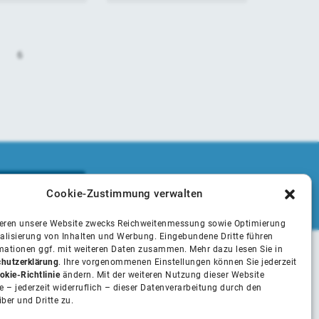
6
Cookie-Zustimmung verwalten
ieren unsere Website zwecks Reichweitenmessung sowie Optimierung
alisierung von Inhalten und Werbung. Eingebundene Dritte führen
rmationen ggf. mit weiteren Daten zusammen. Mehr dazu lesen Sie in
hutzerklärung
. Ihre vorgenommenen Einstellungen können Sie jederzeit
Unsere Partner
okie-Richtlinie
ändern. Mit der weiteren Nutzung dieser Website
 – jederzeit widerruflich – dieser Datenverarbeitung durch den
iber und Dritte zu.
Installateure